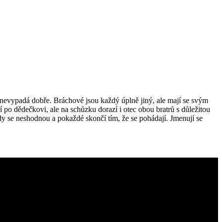
c nevypadá dobře. Bráchové jsou každý úplně jiný, ale mají se svým
po dědečkovi, ale na schůzku dorazí i otec obou bratrů s důležitou
kdy se neshodnou a pokaždé skončí tím, že se pohádají. Jmenují se