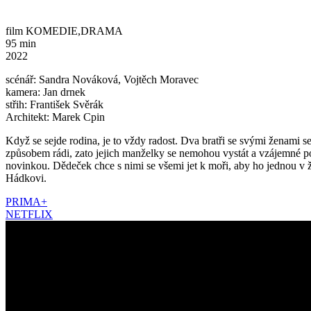
film KOMEDIE,DRAMA
95 min
2022
scénář: Sandra Nováková, Vojtěch Moravec
kamera: Jan drnek
střih: František Svěrák
Architekt: Marek Cpin
Když se sejde rodina, je to vždy radost. Dva bratři se svými ženami 
způsobem rádi, zato jejich manželky se nemohou vystát a vzájemné pom
novinkou. Dědeček chce s nimi se všemi jet k moři, aby ho jednou v ž
Hádkovi.
PRIMA+
NETFLIX